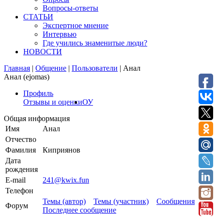
Вопросы-ответы
СТАТЬИ
Экспертное мнение
Интервью
Где учились знаменитые люди?
НОВОСТИ
Главная
|
Общение
|
Пользователи
|
Анал
Анал (ejomas)
Профиль
Отзывы и оценки
ОУ
Общая информация
Имя
Анал
Отчество
Фамилия
Киприянов
Дата
рождения
E-mail
241@kwix.fun
Телефон
Темы (автор)
Темы (участник)
Сообщения
Форум
Последнее сообщение