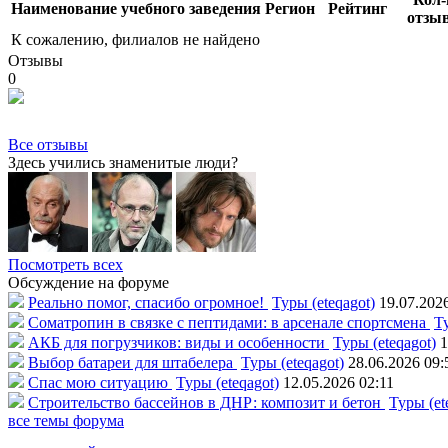
Наименование учебного заведения
Регион
Рейтинг
отзы
К сожалению, филиалов не найдено
Отзывы
0
Все отзывы
Здесь учились знаменитые люди?
Посмотреть всех
Обсуждение на форуме
Реально помог, спасибо огромное!
Туры (eteqagot)
19.07.202
Соматропин в связке с пептидами: в арсенале спортсмена
Ту
АКБ для погрузчиков: виды и особенности
Туры (eteqagot)
1
Выбор батареи для штабелера
Туры (eteqagot)
28.06.2026 09:
Спас мою ситуацию
Туры (eteqagot)
12.05.2026 02:11
Строительство бассейнов в ДНР: композит и бетон
Туры (et
все темы форума