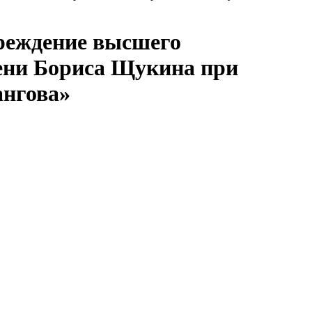
чреждение высшего
ени Бориса Щукина при
ангова»