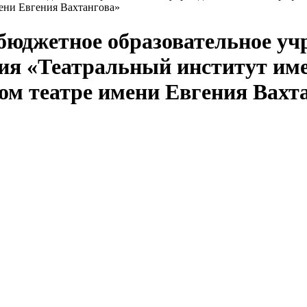
ени Евгения Вахтангова»
 бюджетное образовательное у
ния «Театральный институт им
ом театре имени Евгения Вахт