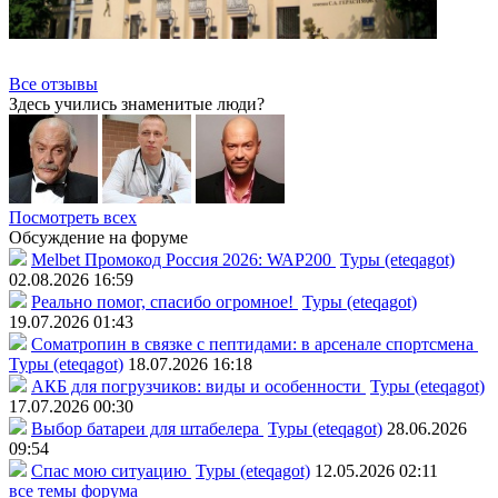
Все отзывы
Здесь учились знаменитые люди?
Посмотреть всех
Обсуждение на форуме
Melbet Промокод Россия 2026: WAP200
Туры (eteqagot)
02.08.2026 16:59
Реально помог, спасибо огромное!
Туры (eteqagot)
19.07.2026 01:43
Соматропин в связке с пептидами: в арсенале спортсмена
Туры (eteqagot)
18.07.2026 16:18
АКБ для погрузчиков: виды и особенности
Туры (eteqagot)
17.07.2026 00:30
Выбор батареи для штабелера
Туры (eteqagot)
28.06.2026
09:54
Спас мою ситуацию
Туры (eteqagot)
12.05.2026 02:11
все темы форума