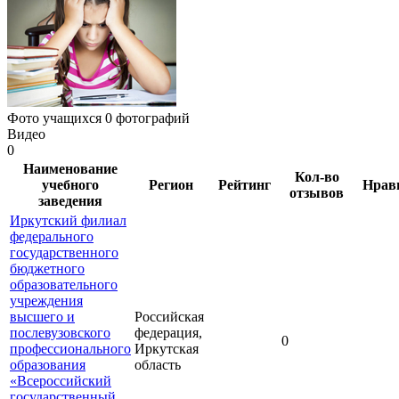
Фото учащихся
0 фотографий
Видео
0
Наименование
Кол-во
учебного
Регион
Рейтинг
Нрав
отзывов
заведения
Иркутский филиал
федерального
государственного
бюджетного
образовательного
учреждения
высшего и
Российская
послевузовского
федерация,
0
профессионального
Иркутская
образования
область
«Всероссийский
государственный