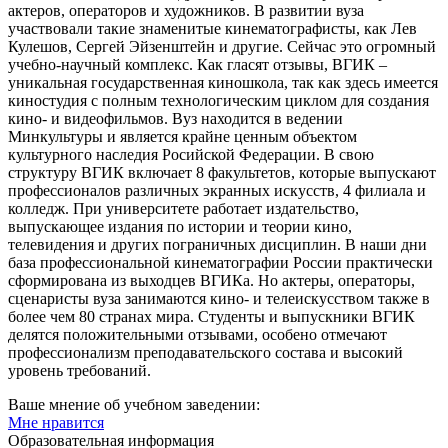
актеров, операторов и художников. В развитии вуза
участвовали такие знаменитые кинематографисты, как Лев
Кулешов, Сергей Эйзенштейн и другие. Сейчас это огромный
учебно-научный комплекс. Как гласят отзывы, ВГИК –
уникальная государственная киношкола, так как здесь имеется
киностудия с полным технологическим циклом для создания
кино- и видеофильмов. Вуз находится в ведении
Минкультуры и является крайне ценным объектом
культурного наследия Росийской Федерации. В свою
структуру ВГИК включает 8 факультетов, которые выпускают
профессионалов различных экранных искусств, 4 филиала и
колледж. При университете работает издательство,
выпускающее издания по истории и теории кино,
телевидения и других пограничных дисциплин. В наши дни
база профессиональной кинематографии России практически
сформирована из выходцев ВГИКа. Но актеры, операторы,
сценаристы вуза занимаются кино- и телеискусством также в
более чем 80 странах мира. Студенты и выпускники ВГИК
делятся положительными отзывами, особено отмечают
профессионализм преподавательского состава и высокий
уровень требований.
Ваше мнение об учебном заведении:
Мне нравится
Образовательная информация