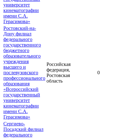
университет
кинематографии
имени С.А.
Герасимова»
Ростовский-на-
Дону филиал
федерального
государственного
бюджетного
образовательного
учреждения
Российская
высшего и
федерация,
послевузовского
0
Ростовская
профессионального
область
образования
«Всероссийский
государственный
университет
кинематографии
имени С.А.
Герасимова»
Сергиево-
Посадский филиал
федерального