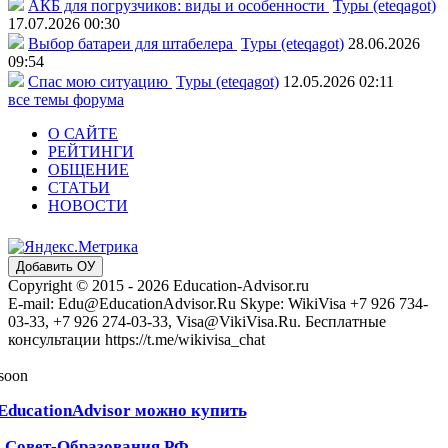
АКБ для погрузчиков: виды и особенности
Туры (eteqagot)
17.07.2026 00:30
Выбор батареи для штабелера
Туры (eteqagot)
28.06.2026
09:54
Спас мою ситуацию
Туры (eteqagot)
12.05.2026 02:11
все темы форума
О САЙТЕ
РЕЙТИНГИ
ОБЩЕНИЕ
СТАТЬИ
НОВОСТИ
Добавить ОУ
Copyright © 2015 - 2026 Education-Advisor.ru
E-mail: Edu@EducationAdvisor.Ru Skype: WikiVisa +7 926 734-
03-33, +7 926 274-03-33, Visa@VikiVisa.Ru. Бесплатные
консультации https://t.me/wikivisa_chat
 soon
EducationAdvisor можно купить
ь Совет-Образования.РФ