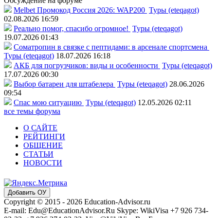
Обсуждение на форуме
Melbet Промокод Россия 2026: WAP200
Туры (eteqagot)
02.08.2026 16:59
Реально помог, спасибо огромное!
Туры (eteqagot)
19.07.2026 01:43
Соматропин в связке с пептидами: в арсенале спортсмена
Туры (eteqagot)
18.07.2026 16:18
АКБ для погрузчиков: виды и особенности
Туры (eteqagot)
17.07.2026 00:30
Выбор батареи для штабелера
Туры (eteqagot)
28.06.2026
09:54
Спас мою ситуацию
Туры (eteqagot)
12.05.2026 02:11
все темы форума
О САЙТЕ
РЕЙТИНГИ
ОБЩЕНИЕ
СТАТЬИ
НОВОСТИ
Добавить ОУ
Copyright © 2015 - 2026 Education-Advisor.ru
E-mail: Edu@EducationAdvisor.Ru Skype: WikiVisa +7 926 734-