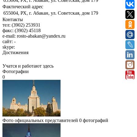
655004, РХ, г. Абакан, ул. Советская, дом 179
Фактический адрес
655004, РХ, г. Абакан, ул. Советская, дом 179
Контакты
тел:
(3902) 253931
факс:
(3902) 45118
e-mail:
rosto-abakan@yandex.ru
сайт:
-
skype:
Достижения
Учатся и работают здесь
Фотографии
0
Фото официальных представителей
0 фотографий