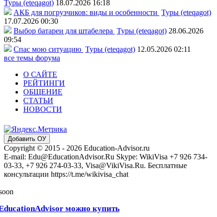
Туры (eteqagot)
18.07.2026 16:18
АКБ для погрузчиков: виды и особенности
Туры (eteqagot)
17.07.2026 00:30
Выбор батареи для штабелера
Туры (eteqagot)
28.06.2026
09:54
Спас мою ситуацию
Туры (eteqagot)
12.05.2026 02:11
все темы форума
О САЙТЕ
РЕЙТИНГИ
ОБЩЕНИЕ
СТАТЬИ
НОВОСТИ
Добавить ОУ
Copyright © 2015 - 2026 Education-Advisor.ru
E-mail: Edu@EducationAdvisor.Ru Skype: WikiVisa +7 926 734-
03-33, +7 926 274-03-33, Visa@VikiVisa.Ru. Бесплатные
консультации https://t.me/wikivisa_chat
 soon
EducationAdvisor можно купить