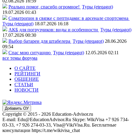
02.08.2026 16:59
Реально помог, спасибо огромное!
Туры (eteqagot)
19.07.2026 01:43
Соматропин в связке с пептидами: в арсенале спортсмена
Туры (eteqagot)
18.07.2026 16:18
АКБ для погрузчиков: виды и особенности
Туры (eteqagot)
17.07.2026 00:30
Выбор батареи для штабелера
Туры (eteqagot)
28.06.2026
09:54
Спас мою ситуацию
Туры (eteqagot)
12.05.2026 02:11
все темы форума
О САЙТЕ
РЕЙТИНГИ
ОБЩЕНИЕ
СТАТЬИ
НОВОСТИ
Добавить ОУ
Copyright © 2015 - 2026 Education-Advisor.ru
E-mail: Edu@EducationAdvisor.Ru Skype: WikiVisa +7 926 734-
03-33, +7 926 274-03-33, Visa@VikiVisa.Ru. Бесплатные
консультации https://t.me/wikivisa_chat