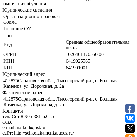
окончания обучения:
Юридические сведения
Организационно-правовая
форма
Головное ОУ
Тип
Средняя общеобразовательная
Вид
школа
ОГРН
1026401376550,00
ИНН
6419025565
КПП
641901001
Юридический адрес
412875Саратовская обл., Лысогорский р-н, с. Большая
Каменка, ул. Дорожная, д. 2а
Фактический адрес
412875Саратовская обл., Лысогорский р-н, с. Большая
Каменка, ул. Дорожная, д. 2а
Контакты
тел:
Сот 8-905-381-62-15
факс:
e-mail:
natkud@list.ru
сайт:
http://schkolakamenka.ucoz.ru/