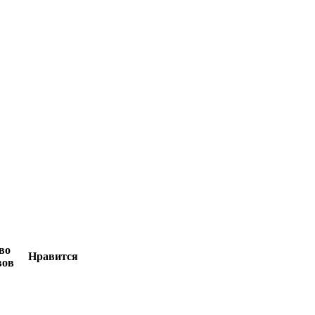
во
Нравится
вов