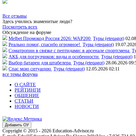
Все отзывы
Здесь учились знаменитые люди?
Посмотреть всех
Обсуждение на форуме
Melbet Промокод Россия 2026: WAP200
Туры (eteqagot)
02.08
Реально помог, спасибо огромное!
Туры (eteqagot)
19.07.202
Соматропин в связке с пептидами: в арсенале спортсмена
Ту
АКБ для погрузчиков: виды и особенности
Туры (eteqagot)
1
Выбор батареи для штабелера
Туры (eteqagot)
28.06.2026 09:
Спас мою ситуацию
Туры (eteqagot)
12.05.2026 02:11
все темы форума
О САЙТЕ
РЕЙТИНГИ
ОБЩЕНИЕ
СТАТЬИ
НОВОСТИ
Добавить ОУ
Copyright © 2015 - 2026 Education-Advisor.ru