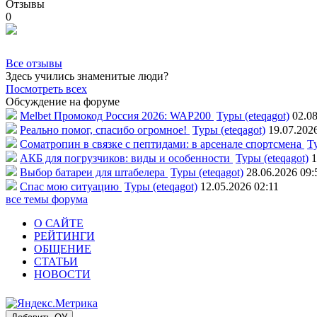
Отзывы
0
Все отзывы
Здесь учились знаменитые люди?
Посмотреть всех
Обсуждение на форуме
Melbet Промокод Россия 2026: WAP200
Туры (eteqagot)
02.08
Реально помог, спасибо огромное!
Туры (eteqagot)
19.07.202
Соматропин в связке с пептидами: в арсенале спортсмена
Ту
АКБ для погрузчиков: виды и особенности
Туры (eteqagot)
1
Выбор батареи для штабелера
Туры (eteqagot)
28.06.2026 09:
Спас мою ситуацию
Туры (eteqagot)
12.05.2026 02:11
все темы форума
О САЙТЕ
РЕЙТИНГИ
ОБЩЕНИЕ
СТАТЬИ
НОВОСТИ