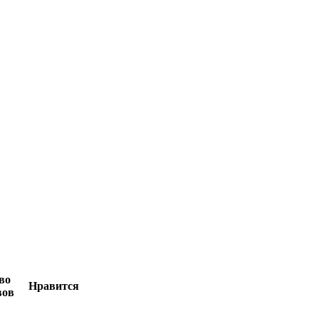
во
Нравится
вов