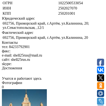
ОГРН
1022500533054
ИНН
2502027070
КПП
250201001
Юридический адрес
692756, Приморский край, г.Артём, ул.Калинина, 20;
ул.Севастопольская, ,12/1
Фактический адрес
692756, Приморский край, г.Артём, ул.Калинина, 20
Контакты
тел:
84233792901
факс:
e-mail:
shell25rus@mail.ru
сайт:
shell25rus.ru
skype:
Достижения
Учатся и работают здесь
Фотографии
0