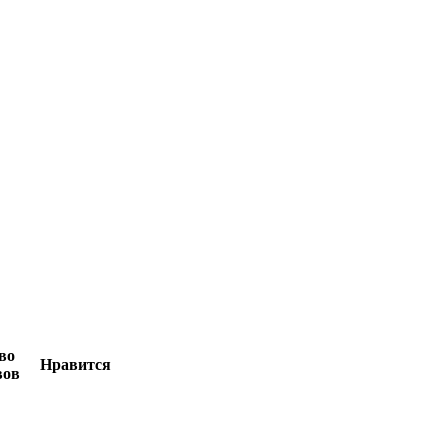
во
Нравится
вов