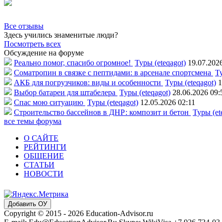
Все отзывы
Здесь учились знаменитые люди?
Посмотреть всех
Обсуждение на форуме
Реально помог, спасибо огромное!
Туры (eteqagot)
19.07.202
Соматропин в связке с пептидами: в арсенале спортсмена
Ту
АКБ для погрузчиков: виды и особенности
Туры (eteqagot)
1
Выбор батареи для штабелера
Туры (eteqagot)
28.06.2026 09:
Спас мою ситуацию
Туры (eteqagot)
12.05.2026 02:11
Строительство бассейнов в ДНР: композит и бетон
Туры (et
все темы форума
О САЙТЕ
РЕЙТИНГИ
ОБЩЕНИЕ
СТАТЬИ
НОВОСТИ
Добавить ОУ
Copyright © 2015 - 2026 Education-Advisor.ru