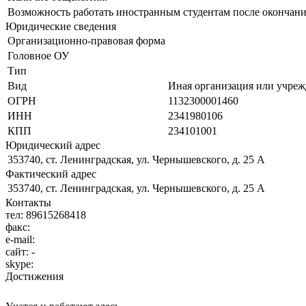
Возможность работать иностранным студентам после окончани
Юридические сведения
Организационно-правовая форма
Головное ОУ
Тип
Вид
Иная организация или учрежд
ОГРН
1132300001460
ИНН
2341980106
КПП
234101001
Юридический адрес
353740, ст. Ленинградская, ул. Чернышевского, д. 25 А
Фактический адрес
353740, ст. Ленинградская, ул. Чернышевского, д. 25 А
Контакты
тел:
89615268418
факс:
e-mail:
сайт:
-
skype:
Достижения