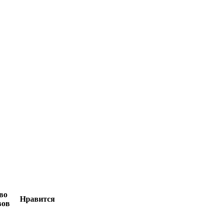
во
Нравится
вов