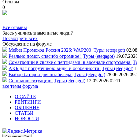
Отзывы
0
Все отзывы
Здесь учились знаменитые люди?
Посмотреть всех
Обсуждение на форуме
Melbet Промокод Россия 2026: WAP200
Туры (eteqagot)
02.08
Реально помог, спасибо огромное!
Туры (eteqagot)
19.07.202
Соматропин в связке с пептидами: в арсенале спортсмена
Ту
АКБ для погрузчиков: виды и особенности
Туры (eteqagot)
1
Выбор батареи для штабелера
Туры (eteqagot)
28.06.2026 09:
Спас мою ситуацию
Туры (eteqagot)
12.05.2026 02:11
все темы форума
О САЙТЕ
РЕЙТИНГИ
ОБЩЕНИЕ
СТАТЬИ
НОВОСТИ