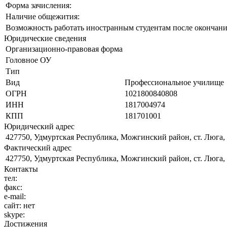
Форма зачисления:
Наличие общежития:
Возможность работать иностранным студентам после окончани
Юридические сведения
Организационно-правовая форма
Головное ОУ
Тип
Вид
Профессиональное училище
ОГРН
1021800840808
ИНН
1817004974
КПП
181701001
Юридический адрес
427750, Удмуртская Республика, Можгинский район, ст. Люга, ул
Фактический адрес
427750, Удмуртская Республика, Можгинский район, ст. Люга, ул
Контакты
тел:
факс:
e-mail:
сайт:
нет
skype:
Достижения