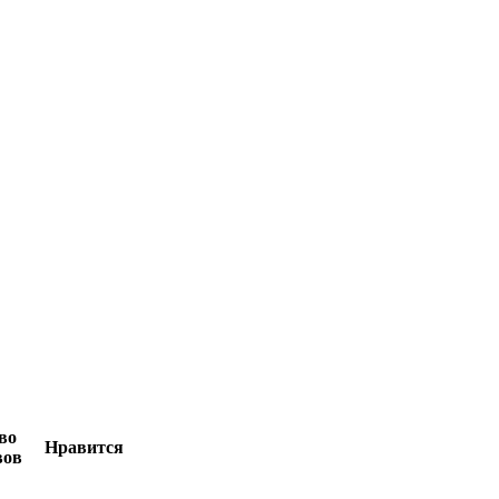
во
Нравится
вов