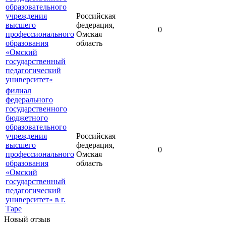
образовательного
учреждения
Российская
высшего
федерация,
0
профессионального
Омская
образования
область
«Омский
государственный
педагогический
университет»
филиал
федерального
государственного
бюджетного
образовательного
учреждения
Российская
высшего
федерация,
0
профессионального
Омская
образования
область
«Омский
государственный
педагогический
университет» в г.
Таре
Новый отзыв