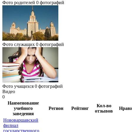
Фото родителей
0 фотографий
Фото служащих
0 фотографий
Фото учащихся
0 фотографий
Видео
0
Наименование
Кол-во
учебного
Регион
Рейтинг
Нрав
отзывов
заведения
Нововаршавский
филиал
государственного