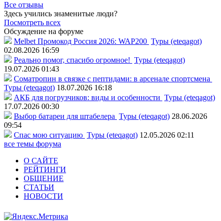
Все отзывы
Здесь учились знаменитые люди?
Посмотреть всех
Обсуждение на форуме
Melbet Промокод Россия 2026: WAP200
Туры (eteqagot)
02.08.2026 16:59
Реально помог, спасибо огромное!
Туры (eteqagot)
19.07.2026 01:43
Соматропин в связке с пептидами: в арсенале спортсмена
Туры (eteqagot)
18.07.2026 16:18
АКБ для погрузчиков: виды и особенности
Туры (eteqagot)
17.07.2026 00:30
Выбор батареи для штабелера
Туры (eteqagot)
28.06.2026
09:54
Спас мою ситуацию
Туры (eteqagot)
12.05.2026 02:11
все темы форума
О САЙТЕ
РЕЙТИНГИ
ОБЩЕНИЕ
СТАТЬИ
НОВОСТИ