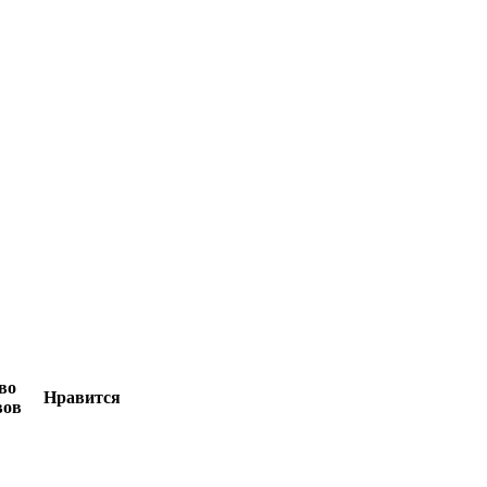
во
Нравится
вов