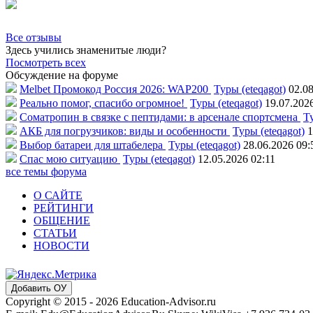
Все отзывы
Здесь учились знаменитые люди?
Посмотреть всех
Обсуждение на форуме
Melbet Промокод Россия 2026: WAP200
Туры (eteqagot)
02.08
Реально помог, спасибо огромное!
Туры (eteqagot)
19.07.202
Соматропин в связке с пептидами: в арсенале спортсмена
Ту
АКБ для погрузчиков: виды и особенности
Туры (eteqagot)
1
Выбор батареи для штабелера
Туры (eteqagot)
28.06.2026 09:
Спас мою ситуацию
Туры (eteqagot)
12.05.2026 02:11
все темы форума
О САЙТЕ
РЕЙТИНГИ
ОБЩЕНИЕ
СТАТЬИ
НОВОСТИ
Добавить ОУ
Copyright © 2015 - 2026 Education-Advisor.ru