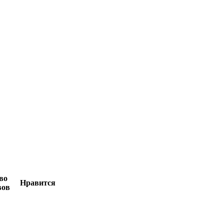
во
Нравится
вов