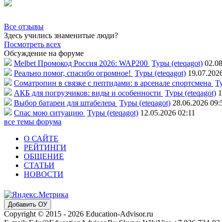
Все отзывы
Здесь учились знаменитые люди?
Посмотреть всех
Обсуждение на форуме
Melbet Промокод Россия 2026: WAP200
Туры (eteqagot)
02.08
Реально помог, спасибо огромное!
Туры (eteqagot)
19.07.202
Соматропин в связке с пептидами: в арсенале спортсмена
Ту
АКБ для погрузчиков: виды и особенности
Туры (eteqagot)
1
Выбор батареи для штабелера
Туры (eteqagot)
28.06.2026 09:
Спас мою ситуацию
Туры (eteqagot)
12.05.2026 02:11
все темы форума
О САЙТЕ
РЕЙТИНГИ
ОБЩЕНИЕ
СТАТЬИ
НОВОСТИ
Добавить ОУ
Copyright © 2015 - 2026 Education-Advisor.ru