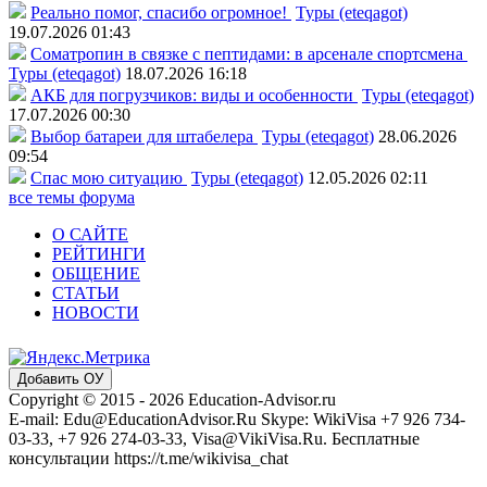
Реально помог, спасибо огромное!
Туры (eteqagot)
19.07.2026 01:43
Соматропин в связке с пептидами: в арсенале спортсмена
Туры (eteqagot)
18.07.2026 16:18
АКБ для погрузчиков: виды и особенности
Туры (eteqagot)
17.07.2026 00:30
Выбор батареи для штабелера
Туры (eteqagot)
28.06.2026
09:54
Спас мою ситуацию
Туры (eteqagot)
12.05.2026 02:11
все темы форума
О САЙТЕ
РЕЙТИНГИ
ОБЩЕНИЕ
СТАТЬИ
НОВОСТИ
Добавить ОУ
Copyright © 2015 - 2026 Education-Advisor.ru
E-mail: Edu@EducationAdvisor.Ru Skype: WikiVisa +7 926 734-
03-33, +7 926 274-03-33, Visa@VikiVisa.Ru. Бесплатные
консультации https://t.me/wikivisa_chat