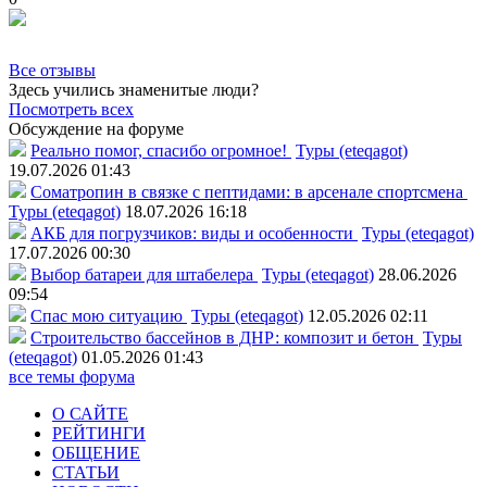
Все отзывы
Здесь учились знаменитые люди?
Посмотреть всех
Обсуждение на форуме
Реально помог, спасибо огромное!
Туры (eteqagot)
19.07.2026 01:43
Соматропин в связке с пептидами: в арсенале спортсмена
Туры (eteqagot)
18.07.2026 16:18
АКБ для погрузчиков: виды и особенности
Туры (eteqagot)
17.07.2026 00:30
Выбор батареи для штабелера
Туры (eteqagot)
28.06.2026
09:54
Спас мою ситуацию
Туры (eteqagot)
12.05.2026 02:11
Строительство бассейнов в ДНР: композит и бетон
Туры
(eteqagot)
01.05.2026 01:43
все темы форума
О САЙТЕ
РЕЙТИНГИ
ОБЩЕНИЕ
СТАТЬИ