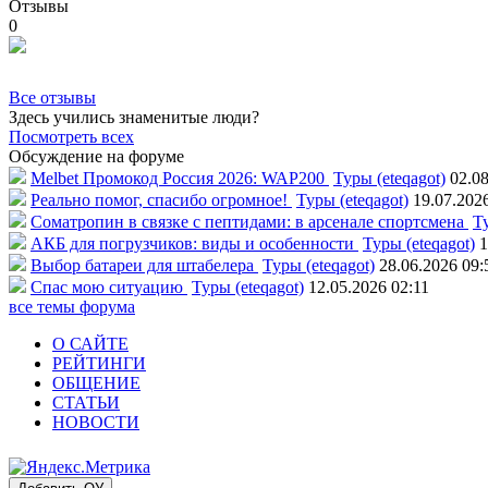
Отзывы
0
Все отзывы
Здесь учились знаменитые люди?
Посмотреть всех
Обсуждение на форуме
Melbet Промокод Россия 2026: WAP200
Туры (eteqagot)
02.08
Реально помог, спасибо огромное!
Туры (eteqagot)
19.07.202
Соматропин в связке с пептидами: в арсенале спортсмена
Ту
АКБ для погрузчиков: виды и особенности
Туры (eteqagot)
1
Выбор батареи для штабелера
Туры (eteqagot)
28.06.2026 09:
Спас мою ситуацию
Туры (eteqagot)
12.05.2026 02:11
все темы форума
О САЙТЕ
РЕЙТИНГИ
ОБЩЕНИЕ
СТАТЬИ
НОВОСТИ