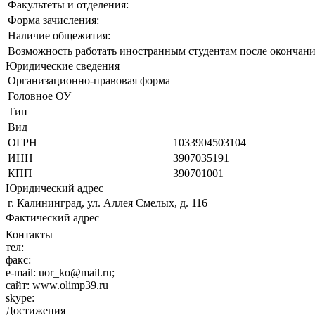
Факультеты и отделения:
Форма зачисления:
Наличие общежития:
Возможность работать иностранным студентам после окончани
Юридические сведения
Организационно-правовая форма
Головное ОУ
Тип
Вид
ОГРН
1033904503104
ИНН
3907035191
КПП
390701001
Юридический адрес
г. Калининград, ул. Аллея Смелых, д. 116
Фактический адрес
Контакты
тел:
факс:
e-mail:
uor_ko@mail.ru;
сайт:
www.olimp39.ru
skype:
Достижения