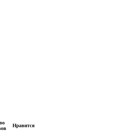
во
Нравится
вов