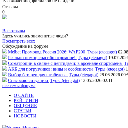
К сожалению, филиалов не найдено
Отзывы
0
Все отзывы
Здесь учились знаменитые люди?
Посмотреть всех
Обсуждение на форуме
Melbet Промокод Россия 2026: WAP200
Туры (eteqagot)
02.08
Реально помог, спасибо огромное!
Туры (eteqagot)
19.07.202
Соматропин в связке с пептидами: в арсенале спортсмена
Ту
АКБ для погрузчиков: виды и особенности
Туры (eteqagot)
1
Выбор батареи для штабелера
Туры (eteqagot)
28.06.2026 09:
Спас мою ситуацию
Туры (eteqagot)
12.05.2026 02:11
все темы форума
О САЙТЕ
РЕЙТИНГИ
ОБЩЕНИЕ
СТАТЬИ
НОВОСТИ