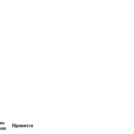
во
Нравится
вов