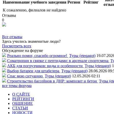
Наименование учебного заведения
Регион
Рейтинг
отзы
К сожалению, филиалов не найдено
Отзывы
0
Все отзывы
Здесь учились знаменитые люди?
Посмотреть всех
Обсуждение на форуме
Реально помог, спасибо огромное!
Туры (eteqagot)
19.07.202
Соматропин в связке с пептидами: в арсенале спортсмена
Ту
АКБ для погрузчиков: виды и особенности
Туры (eteqagot)
1
Выбор батареи для штабелера
Туры (eteqagot)
28.06.2026 09:
Спас мою ситуацию
Туры (eteqagot)
12.05.2026 02:11
Строительство бассейнов в ДНР: композит и бетон
Туры (et
все темы форума
О САЙТЕ
РЕЙТИНГИ
ОБЩЕНИЕ
СТАТЬИ
НОВОСТИ