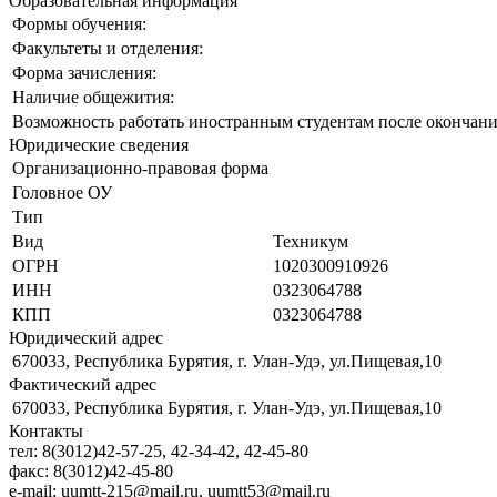
Образовательная информация
Формы обучения:
Факультеты и отделения:
Форма зачисления:
Наличие общежития:
Возможность работать иностранным студентам после окончани
Юридические сведения
Организационно-правовая форма
Головное ОУ
Тип
Вид
Техникум
ОГРН
1020300910926
ИНН
0323064788
КПП
0323064788
Юридический адрес
670033, Республика Бурятия, г. Улан-Удэ, ул.Пищевая,10
Фактический адрес
670033, Республика Бурятия, г. Улан-Удэ, ул.Пищевая,10
Контакты
тел:
8(3012)42-57-25, 42-34-42, 42-45-80
факс:
8(3012)42-45-80
e-mail:
uumtt-215@mail.ru, uumtt53@mail.ru