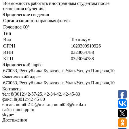
Возможность работать иностранным студентам после
окончания обучения:
Юридические сведения
Организационно-правовая форма
Головное ОУ
Тип
Вид
Техникум
ОГРН
1020300910926
ИНН
0323064788
КПП
0323064788
Юридический адрес
670033, Республика Бурятия, г. Улан-Удэ, ул.Пищевая,10
Фактический адрес
670033, Республика Бурятия, г. Улан-Удэ, ул.Пищевая,10
Контакты
тел:
8(3012)42-57-25, 42-34-42, 42-45-80
факс:
8(3012)42-45-80
e-mail:
uumtt-215@mail.ru, uumtt53@mail.ru
сайт:
uumtt.pp.ru
skype:
Достижения