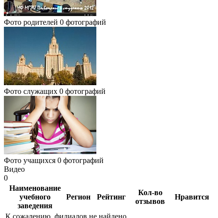
Фото родителей
0 фотографий
Фото служащих
0 фотографий
Фото учащихся
0 фотографий
Видео
0
Наименование
Кол-во
учебного
Регион
Рейтинг
Нравится
отзывов
заведения
К сожалению, филиалов не найдено