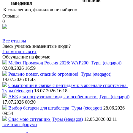
отзывов
заведения
К сожалению, филиалов не найдено
Отзывы
0
Все отзывы
Здесь учились знаменитые люди?
Посмотреть всех
Обсуждение на форуме
Melbet Промокод Россия 2026: WAP200
Туры (eteqagot)
02.08.2026 16:59
Реально помог, спасибо огромное!
Туры (eteqagot)
19.07.2026 01:43
Соматропин в связке с пептидами: в арсенале спортсмена
Туры (eteqagot)
18.07.2026 16:18
АКБ для погрузчиков: виды и особенности
Туры (eteqagot)
17.07.2026 00:30
Выбор батареи для штабелера
Туры (eteqagot)
28.06.2026
09:54
Спас мою ситуацию
Туры (eteqagot)
12.05.2026 02:11
все темы форума