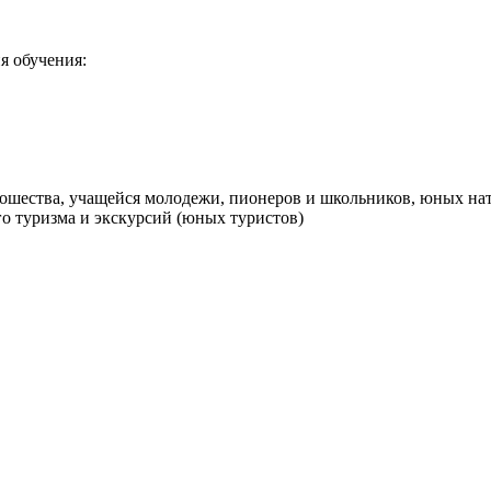
я обучения:
ношества, учащейся молодежи, пионеров и школьников, юных нат
го туризма и экскурсий (юных туристов)