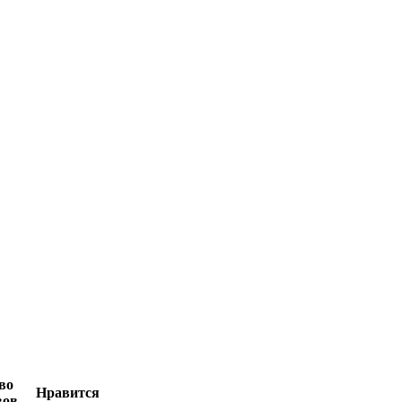
во
Нравится
вов