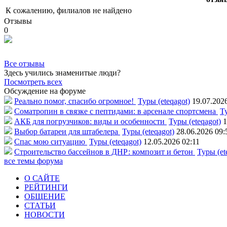
К сожалению, филиалов не найдено
Отзывы
0
Все отзывы
Здесь учились знаменитые люди?
Посмотреть всех
Обсуждение на форуме
Реально помог, спасибо огромное!
Туры (eteqagot)
19.07.202
Соматропин в связке с пептидами: в арсенале спортсмена
Ту
АКБ для погрузчиков: виды и особенности
Туры (eteqagot)
1
Выбор батареи для штабелера
Туры (eteqagot)
28.06.2026 09:
Спас мою ситуацию
Туры (eteqagot)
12.05.2026 02:11
Строительство бассейнов в ДНР: композит и бетон
Туры (et
все темы форума
О САЙТЕ
РЕЙТИНГИ
ОБЩЕНИЕ
СТАТЬИ
НОВОСТИ