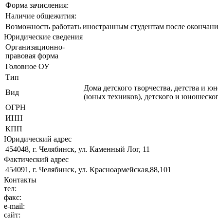
Форма зачисления:
Наличие общежития:
Возможность работать иностранным студентам после окончани
Юридические сведения
Организационно-
правовая форма
Головное ОУ
Тип
Дома детского творчества, детства и ю
Вид
(юных техников), детского и юношеско
ОГРН
ИНН
КПП
Юридический адрес
454048, г. Челябинск, ул. Каменный Лог, 11
Фактический адрес
454091, г. Челябинск, ул. Красноармейская,88,101
Контакты
тел:
факс:
e-mail:
сайт: