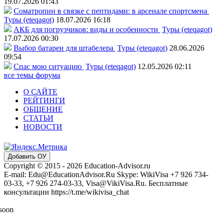
19.07.2026 01:43
Соматропин в связке с пептидами: в арсенале спортсмена
Туры (eteqagot)
18.07.2026 16:18
АКБ для погрузчиков: виды и особенности
Туры (eteqagot)
17.07.2026 00:30
Выбор батареи для штабелера
Туры (eteqagot)
28.06.2026
09:54
Спас мою ситуацию
Туры (eteqagot)
12.05.2026 02:11
все темы форума
О САЙТЕ
РЕЙТИНГИ
ОБЩЕНИЕ
СТАТЬИ
НОВОСТИ
Добавить ОУ
Copyright © 2015 - 2026 Education-Advisor.ru
E-mail: Edu@EducationAdvisor.Ru Skype: WikiVisa +7 926 734-
03-33, +7 926 274-03-33, Visa@VikiVisa.Ru. Бесплатные
консультации https://t.me/wikivisa_chat
 soon