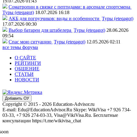
19.07.2026 01:43
Соматропин в связке с пептидами: в арсенале спортсмена
Туры (eteqagot)
18.07.2026 16:18
АКБ для погрузчиков: виды и особенности
Туры (eteqagot)
17.07.2026 00:30
Выбор батареи для штабелера
Туры (eteqagot)
28.06.2026
09:54
Спас мою ситуацию
Туры (eteqagot)
12.05.2026 02:11
все темы форума
О САЙТЕ
РЕЙТИНГИ
ОБЩЕНИЕ
СТАТЬИ
НОВОСТИ
Добавить ОУ
Copyright © 2015 - 2026 Education-Advisor.ru
E-mail: Edu@EducationAdvisor.Ru Skype: WikiVisa +7 926 734-
03-33, +7 926 274-03-33, Visa@VikiVisa.Ru. Бесплатные
консультации https://t.me/wikivisa_chat
 soon