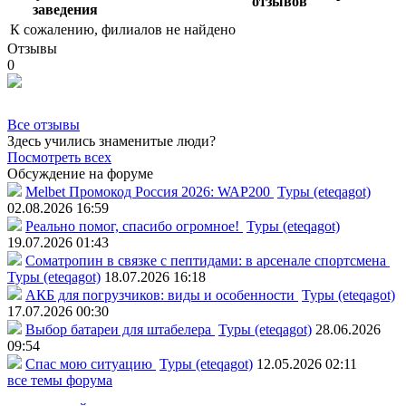
отзывов
заведения
К сожалению, филиалов не найдено
Отзывы
0
Все отзывы
Здесь учились знаменитые люди?
Посмотреть всех
Обсуждение на форуме
Melbet Промокод Россия 2026: WAP200
Туры (eteqagot)
02.08.2026 16:59
Реально помог, спасибо огромное!
Туры (eteqagot)
19.07.2026 01:43
Соматропин в связке с пептидами: в арсенале спортсмена
Туры (eteqagot)
18.07.2026 16:18
АКБ для погрузчиков: виды и особенности
Туры (eteqagot)
17.07.2026 00:30
Выбор батареи для штабелера
Туры (eteqagot)
28.06.2026
09:54
Спас мою ситуацию
Туры (eteqagot)
12.05.2026 02:11
все темы форума