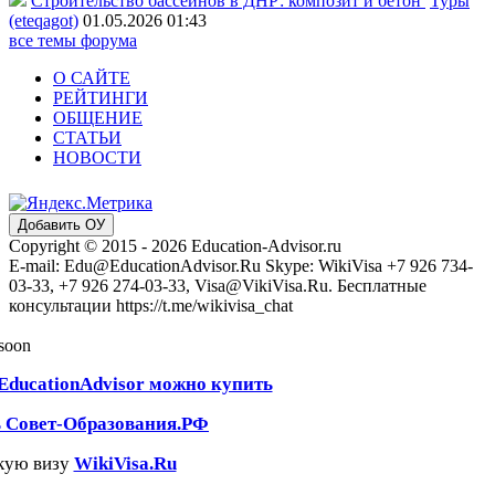
Строительство бассейнов в ДНР: композит и бетон
Туры
(eteqagot)
01.05.2026 01:43
все темы форума
О САЙТЕ
РЕЙТИНГИ
ОБЩЕНИЕ
СТАТЬИ
НОВОСТИ
Добавить ОУ
Copyright © 2015 - 2026 Education-Advisor.ru
E-mail: Edu@EducationAdvisor.Ru Skype: WikiVisa +7 926 734-
03-33, +7 926 274-03-33, Visa@VikiVisa.Ru. Бесплатные
консультации https://t.me/wikivisa_chat
 soon
EducationAdvisor можно купить
ь Совет-Образования.РФ
кую визу
WikiVisa.Ru