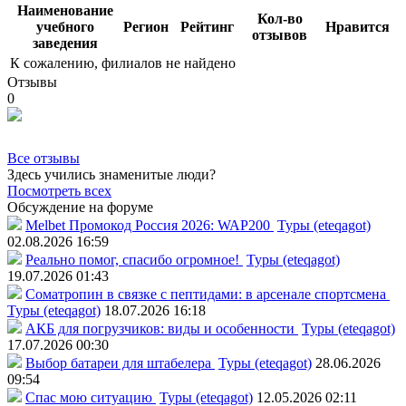
Наименование
Кол-во
учебного
Регион
Рейтинг
Нравится
отзывов
заведения
К сожалению, филиалов не найдено
Отзывы
0
Все отзывы
Здесь учились знаменитые люди?
Посмотреть всех
Обсуждение на форуме
Melbet Промокод Россия 2026: WAP200
Туры (eteqagot)
02.08.2026 16:59
Реально помог, спасибо огромное!
Туры (eteqagot)
19.07.2026 01:43
Соматропин в связке с пептидами: в арсенале спортсмена
Туры (eteqagot)
18.07.2026 16:18
АКБ для погрузчиков: виды и особенности
Туры (eteqagot)
17.07.2026 00:30
Выбор батареи для штабелера
Туры (eteqagot)
28.06.2026
09:54
Спас мою ситуацию
Туры (eteqagot)
12.05.2026 02:11