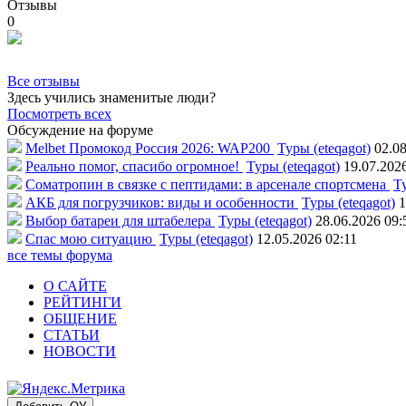
Отзывы
0
Все отзывы
Здесь учились знаменитые люди?
Посмотреть всех
Обсуждение на форуме
Melbet Промокод Россия 2026: WAP200
Туры (eteqagot)
02.08
Реально помог, спасибо огромное!
Туры (eteqagot)
19.07.202
Соматропин в связке с пептидами: в арсенале спортсмена
Ту
АКБ для погрузчиков: виды и особенности
Туры (eteqagot)
1
Выбор батареи для штабелера
Туры (eteqagot)
28.06.2026 09:
Спас мою ситуацию
Туры (eteqagot)
12.05.2026 02:11
все темы форума
О САЙТЕ
РЕЙТИНГИ
ОБЩЕНИЕ
СТАТЬИ
НОВОСТИ