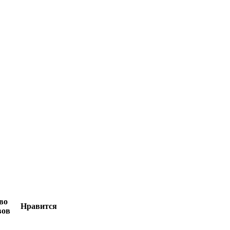
во
Нравится
вов