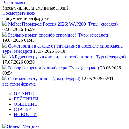
Все отзывы
Здесь учились знаменитые люди?
Посмотреть всех
Обсуждение на форуме
Melbet Промокод Россия 2026: WAP200
Туры (eteqagot)
02.08.2026 16:59
Реально помог, спасибо огромное!
Туры (eteqagot)
19.07.2026 01:43
Соматропин в связке с пептидами: в арсенале спортсмена
Туры (eteqagot)
18.07.2026 16:18
АКБ для погрузчиков: виды и особенности
Туры (eteqagot)
17.07.2026 00:30
Выбор батареи для штабелера
Туры (eteqagot)
28.06.2026
09:54
Спас мою ситуацию
Туры (eteqagot)
12.05.2026 02:11
все темы форума
О САЙТЕ
РЕЙТИНГИ
ОБЩЕНИЕ
СТАТЬИ
НОВОСТИ