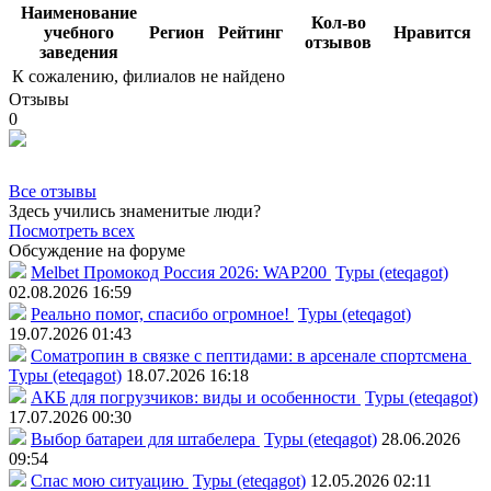
Наименование
Кол-во
учебного
Регион
Рейтинг
Нравится
отзывов
заведения
К сожалению, филиалов не найдено
Отзывы
0
Все отзывы
Здесь учились знаменитые люди?
Посмотреть всех
Обсуждение на форуме
Melbet Промокод Россия 2026: WAP200
Туры (eteqagot)
02.08.2026 16:59
Реально помог, спасибо огромное!
Туры (eteqagot)
19.07.2026 01:43
Соматропин в связке с пептидами: в арсенале спортсмена
Туры (eteqagot)
18.07.2026 16:18
АКБ для погрузчиков: виды и особенности
Туры (eteqagot)
17.07.2026 00:30
Выбор батареи для штабелера
Туры (eteqagot)
28.06.2026
09:54
Спас мою ситуацию
Туры (eteqagot)
12.05.2026 02:11