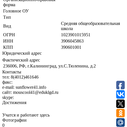
форма
Головное ОУ
Тип
Средняя общеобразовательная
Вид
школа
ОГРН
1023901015951
ИНН
3906045863
КПП
390601001
Юридический адрес
Фактический адрес
236006, РФ, г.Калининград, ул.С.Тюленина, д.2
Контакты
тел:
8(4012)461646
факс:
e-mail:
sunflower41.info
сайт:
mouscool41@eduklgd.ru
skype:
Достижения
Учатся и работают здесь
Фотографии
0