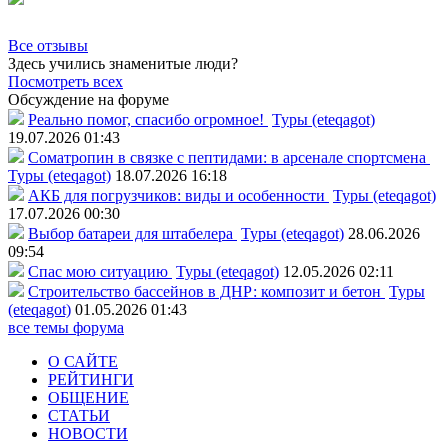
Все отзывы
Здесь учились знаменитые люди?
Посмотреть всех
Обсуждение на форуме
Реально помог, спасибо огромное!
Туры (eteqagot)
19.07.2026 01:43
Соматропин в связке с пептидами: в арсенале спортсмена
Туры (eteqagot)
18.07.2026 16:18
АКБ для погрузчиков: виды и особенности
Туры (eteqagot)
17.07.2026 00:30
Выбор батареи для штабелера
Туры (eteqagot)
28.06.2026
09:54
Спас мою ситуацию
Туры (eteqagot)
12.05.2026 02:11
Строительство бассейнов в ДНР: композит и бетон
Туры
(eteqagot)
01.05.2026 01:43
все темы форума
О САЙТЕ
РЕЙТИНГИ
ОБЩЕНИЕ
СТАТЬИ
НОВОСТИ