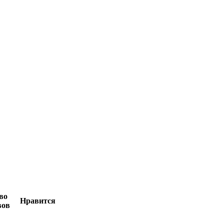
во
Нравится
вов