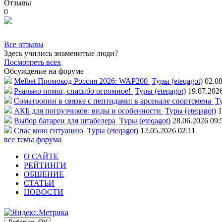
Отзывы
0
Все отзывы
Здесь учились знаменитые люди?
Посмотреть всех
Обсуждение на форуме
Melbet Промокод Россия 2026: WAP200
Туры (eteqagot)
02.08
Реально помог, спасибо огромное!
Туры (eteqagot)
19.07.202
Соматропин в связке с пептидами: в арсенале спортсмена
Ту
АКБ для погрузчиков: виды и особенности
Туры (eteqagot)
1
Выбор батареи для штабелера
Туры (eteqagot)
28.06.2026 09:
Спас мою ситуацию
Туры (eteqagot)
12.05.2026 02:11
все темы форума
О САЙТЕ
РЕЙТИНГИ
ОБЩЕНИЕ
СТАТЬИ
НОВОСТИ