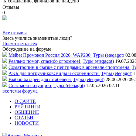
К сожалению, филиалов не найдено
Отзывы
0
Все отзывы
Здесь учились знаменитые люди?
Посмотреть всех
Обсуждение на форуме
Melbet Промокод Россия 2026: WAP200
Туры (eteqagot)
02.08
Реально помог, спасибо огромное!
Туры (eteqagot)
19.07.202
Соматропин в связке с пептидами: в арсенале спортсмена
Ту
АКБ для погрузчиков: виды и особенности
Туры (eteqagot)
1
Выбор батареи для штабелера
Туры (eteqagot)
28.06.2026 09:
Спас мою ситуацию
Туры (eteqagot)
12.05.2026 02:11
все темы форума
О САЙТЕ
РЕЙТИНГИ
ОБЩЕНИЕ
СТАТЬИ
НОВОСТИ