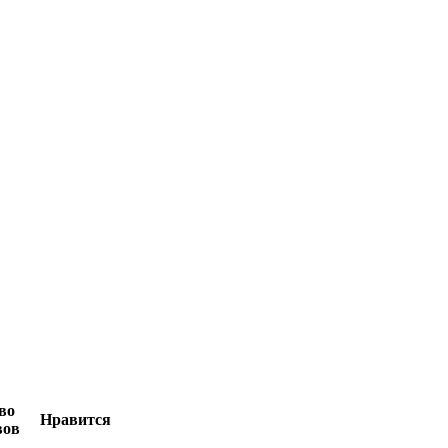
во
Нравится
вов