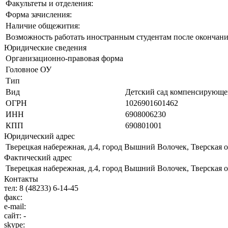
Факультеты и отделения:
Форма зачисления:
Наличие общежития:
Возможность работать иностранным студентам после окончани
Юридические сведения
Организационно-правовая форма
Головное ОУ
Тип
Вид
Детский сад компенсирующе
ОГРН
1026901601462
ИНН
6908006230
КПП
690801001
Юридический адрес
Тверецкая набережная, д.4, город Вышний Волочек, Тверская о
Фактический адрес
Тверецкая набережная, д.4, город Вышний Волочек, Тверская о
Контакты
тел:
8 (48233) 6-14-45
факс:
e-mail:
сайт:
-
skype: