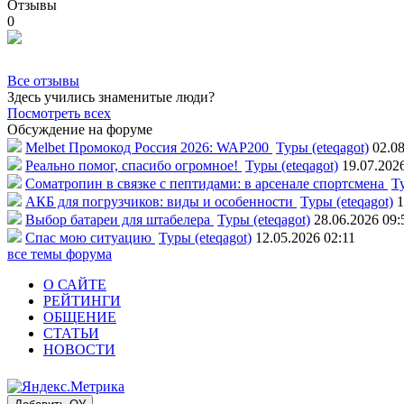
Отзывы
0
Все отзывы
Здесь учились знаменитые люди?
Посмотреть всех
Обсуждение на форуме
Melbet Промокод Россия 2026: WAP200
Туры (eteqagot)
02.08
Реально помог, спасибо огромное!
Туры (eteqagot)
19.07.202
Соматропин в связке с пептидами: в арсенале спортсмена
Ту
АКБ для погрузчиков: виды и особенности
Туры (eteqagot)
1
Выбор батареи для штабелера
Туры (eteqagot)
28.06.2026 09:
Спас мою ситуацию
Туры (eteqagot)
12.05.2026 02:11
все темы форума
О САЙТЕ
РЕЙТИНГИ
ОБЩЕНИЕ
СТАТЬИ
НОВОСТИ