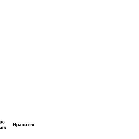
во
Нравится
вов