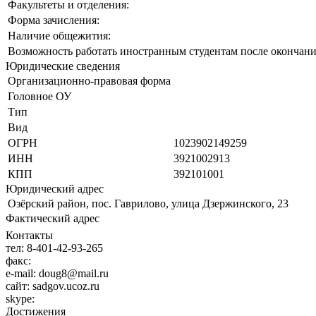
Факультеты и отделения:
Форма зачисления:
Наличие общежития:
Возможность работать иностранным студентам после окончани
Юридические сведения
Организационно-правовая форма
Головное ОУ
Тип
Вид
ОГРН
1023902149259
ИНН
3921002913
КПП
392101001
Юридический адрес
Озёрский район, пос. Гаврилово, улица Дзержинского, 23
Фактический адрес
Контакты
тел:
8-401-42-93-265
факс:
e-mail:
doug8@mail.ru
сайт:
sadgov.ucoz.ru
skype:
Достижения