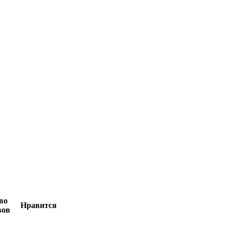
во
Нравится
вов