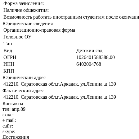
Форма зачисления:
Наличие общежития:
Возможность работать иностранным студентам после окончани
Юридические сведения
Организационно-правовая форма
Головное ОУ
Тип
Вид
Детский сад
ОГРН
1026401588388,00
ИНН
6402004768
КПП
Юридический адрес
412210, Саратовская обл,г.Аркадак, ул.Ленина ,д.139
Фактический адрес
412210, Саратовская обл,г.Аркадак, ул.Ленина ,д.139
Контакты
тел:
апр.89
факс:
e-mail:
сайт:
skype:
Достижения