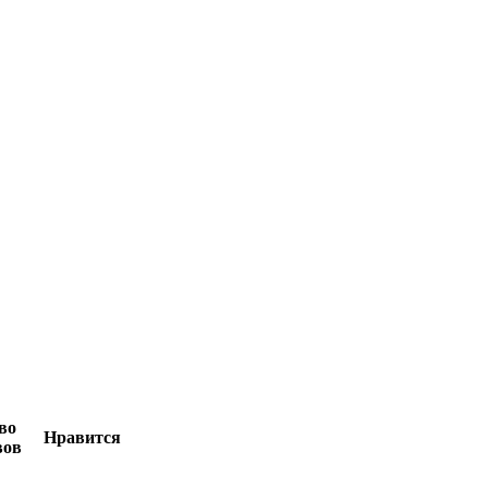
во
Нравится
вов