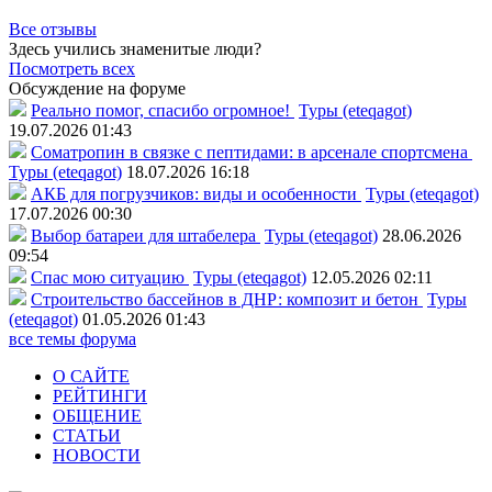
Все отзывы
Здесь учились знаменитые люди?
Посмотреть всех
Обсуждение на форуме
Реально помог, спасибо огромное!
Туры (eteqagot)
19.07.2026 01:43
Соматропин в связке с пептидами: в арсенале спортсмена
Туры (eteqagot)
18.07.2026 16:18
АКБ для погрузчиков: виды и особенности
Туры (eteqagot)
17.07.2026 00:30
Выбор батареи для штабелера
Туры (eteqagot)
28.06.2026
09:54
Спас мою ситуацию
Туры (eteqagot)
12.05.2026 02:11
Строительство бассейнов в ДНР: композит и бетон
Туры
(eteqagot)
01.05.2026 01:43
все темы форума
О САЙТЕ
РЕЙТИНГИ
ОБЩЕНИЕ
СТАТЬИ
НОВОСТИ