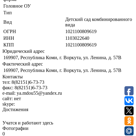
Головное ОУ
Тип
Детский сад комбинированного
Вид
вида
ОГРН
1021100809619
ИНН
1103022640
КПП
1021100809619
Юридический адрес
169907, Республика Коми, г. Воркута, ул. Ленина, д. 57В
Фактический адрес
169907, Республика Коми, г. Воркута, ул. Ленина, д. 57В
Контакты
тел:
8(82151)6-73-73
факс:
8(82151)6-73-73
e-mail:
уа.mdou55@yandex.ru
сайт:
нет
skype:
Достижения
Учатся и работают здесь
Фотографии
0