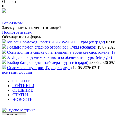
Отзывы
0
Все отзывы
Здесь учились знаменитые люди?
Посмотреть всех
Обсуждение на форуме
Melbet Промокод Россия 2026: WAP200
Туры (eteqagot)
02.08
Реально помог, спасибо огромное!
Туры (eteqagot)
19.07.202
Соматропин в связке с пептидами: в арсенале спортсмена
Ту
АКБ для погрузчиков: виды и особенности
Туры (eteqagot)
1
Выбор батареи для штабелера
Туры (eteqagot)
28.06.2026 09:
Спас мою ситуацию
Туры (eteqagot)
12.05.2026 02:11
все темы форума
О САЙТЕ
РЕЙТИНГИ
ОБЩЕНИЕ
СТАТЬИ
НОВОСТИ