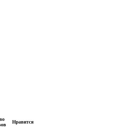
во
Нравится
вов