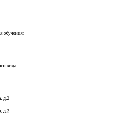
я обучения:
го вида
, д.2
, д.2