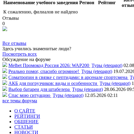
Наименование учебного заведения
Регион
Рейтинг
отзы
К сожалению, филиалов не найдено
Отзывы
0
Все отзывы
Здесь учились знаменитые люди?
Посмотреть всех
Обсуждение на форуме
Melbet Промокод Россия 2026: WAP200
Туры (eteqagot)
02.08
Реально помог, спасибо огромное!
Туры (eteqagot)
19.07.202
Соматропин в связке с пептидами: в арсенале спортсмена
Ту
АКБ для погрузчиков: виды и особенности
Туры (eteqagot)
1
Выбор батареи для штабелера
Туры (eteqagot)
28.06.2026 09:
Спас мою ситуацию
Туры (eteqagot)
12.05.2026 02:11
все темы форума
О САЙТЕ
РЕЙТИНГИ
ОБЩЕНИЕ
СТАТЬИ
НОВОСТИ