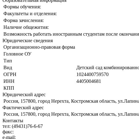
Образовательная информация
Формы обучения:
Факультеты и отделения:
Форма зачисления:
Наличие общежития:
Возможность работать иностранным студентам после окончани
Юридические сведения
Организационно-правовая форма
Головное ОУ
Тип
Вид
Детский сад комбинированно
ОГРН
1024400759570
ИНН
4405004681
КПП
Юридический адрес
Россия, 157800, город Нерехта, Костромская область, ул.Лапина
Фактический адрес
Россия, 157800, город Нерехта, Костромская область, ул.Лапина
Контакты
тел:
(49431)76-6-67
факс:
e-mail: