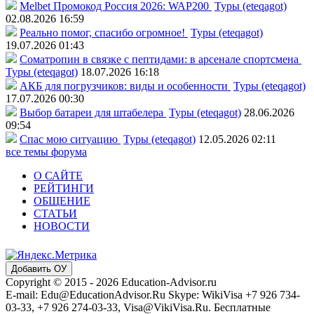
Melbet Промокод Россия 2026: WAP200
Туры (eteqagot)
02.08.2026 16:59
Реально помог, спасибо огромное!
Туры (eteqagot)
19.07.2026 01:43
Соматропин в связке с пептидами: в арсенале спортсмена
Туры (eteqagot)
18.07.2026 16:18
АКБ для погрузчиков: виды и особенности
Туры (eteqagot)
17.07.2026 00:30
Выбор батареи для штабелера
Туры (eteqagot)
28.06.2026
09:54
Спас мою ситуацию
Туры (eteqagot)
12.05.2026 02:11
все темы форума
О САЙТЕ
РЕЙТИНГИ
ОБЩЕНИЕ
СТАТЬИ
НОВОСТИ
Добавить ОУ
Copyright © 2015 - 2026 Education-Advisor.ru
E-mail: Edu@EducationAdvisor.Ru Skype: WikiVisa +7 926 734-
03-33, +7 926 274-03-33, Visa@VikiVisa.Ru. Бесплатные