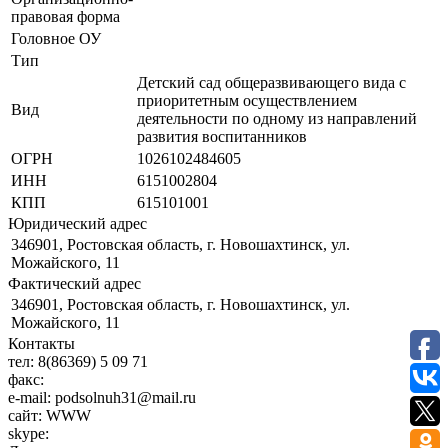
правовая форма
Головное ОУ
Тип
Детский сад общеразвивающего вида с
приоритетным осуществлением
Вид
деятельности по одному из направлений
развития воспитанников
ОГРН
1026102484605
ИНН
6151002804
КПП
615101001
Юридический адрес
346901, Ростовская область, г. Новошахтинск, ул.
Можайского, 11
Фактический адрес
346901, Ростовская область, г. Новошахтинск, ул.
Можайского, 11
Контакты
тел:
8(86369) 5 09 71
факс:
e-mail:
podsolnuh31@mail.ru
сайт:
WWW
skype: