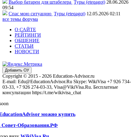
Выбор батареи для штабелера
Туры (eteqagot)
28.06.2026
09:54
Спас мою ситуацию
Туры (eteqagot)
12.05.2026 02:11
все темы форума
О САЙТЕ
РЕЙТИНГИ
ОБЩЕНИЕ
СТАТЬИ
НОВОСТИ
Добавить ОУ
Copyright © 2015 - 2026 Education-Advisor.ru
E-mail: Edu@EducationAdvisor.Ru Skype: WikiVisa +7 926 734-
03-33, +7 926 274-03-33, Visa@VikiVisa.Ru. Бесплатные
консультации https://t.me/wikivisa_chat
 soon
EducationAdvisor можно купить
ь Совет-Образования.РФ
кую визу
WikiVisa.Ru