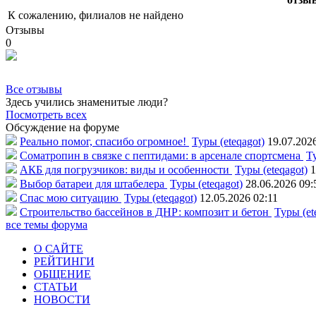
К сожалению, филиалов не найдено
Отзывы
0
Все отзывы
Здесь учились знаменитые люди?
Посмотреть всех
Обсуждение на форуме
Реально помог, спасибо огромное!
Туры (eteqagot)
19.07.202
Соматропин в связке с пептидами: в арсенале спортсмена
Ту
АКБ для погрузчиков: виды и особенности
Туры (eteqagot)
1
Выбор батареи для штабелера
Туры (eteqagot)
28.06.2026 09:
Спас мою ситуацию
Туры (eteqagot)
12.05.2026 02:11
Строительство бассейнов в ДНР: композит и бетон
Туры (et
все темы форума
О САЙТЕ
РЕЙТИНГИ
ОБЩЕНИЕ
СТАТЬИ
НОВОСТИ