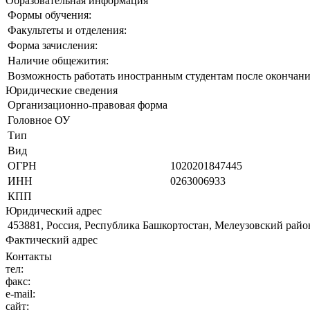
Образовательная информация
Формы обучения:
Факультеты и отделения:
Форма зачисления:
Наличие общежития:
Возможность работать иностранным студентам после окончани
Юридические сведения
Организационно-правовая форма
Головное ОУ
Тип
Вид
ОГРН
1020201847445
ИНН
0263006933
КПП
Юридический адрес
453881, Россия, Республика Башкортостан, Мелеузовский район
Фактический адрес
Контакты
тел:
факс:
e-mail:
сайт: