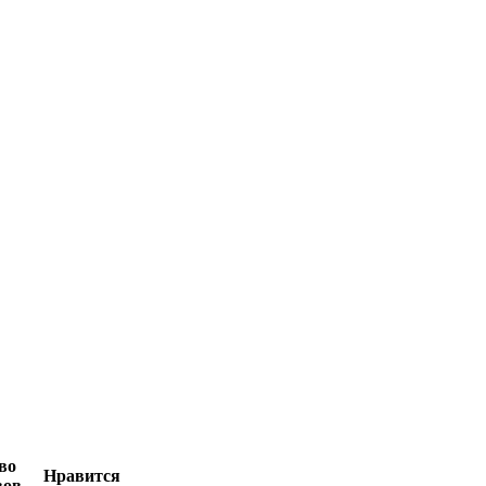
во
Нравится
вов