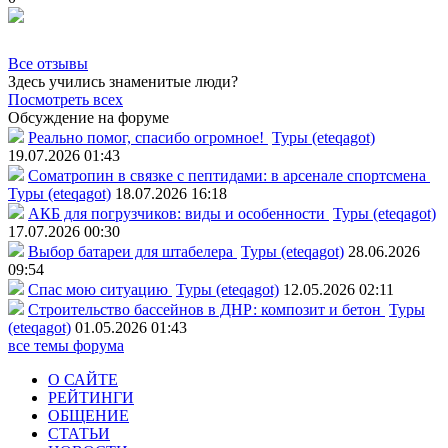
Все отзывы
Здесь учились знаменитые люди?
Посмотреть всех
Обсуждение на форуме
Реально помог, спасибо огромное!
Туры (eteqagot)
19.07.2026 01:43
Соматропин в связке с пептидами: в арсенале спортсмена
Туры (eteqagot)
18.07.2026 16:18
АКБ для погрузчиков: виды и особенности
Туры (eteqagot)
17.07.2026 00:30
Выбор батареи для штабелера
Туры (eteqagot)
28.06.2026
09:54
Спас мою ситуацию
Туры (eteqagot)
12.05.2026 02:11
Строительство бассейнов в ДНР: композит и бетон
Туры
(eteqagot)
01.05.2026 01:43
все темы форума
О САЙТЕ
РЕЙТИНГИ
ОБЩЕНИЕ
СТАТЬИ